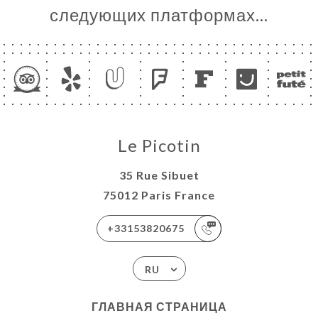
следующих платформах…
ЫВЫ
НЮ
MENTS
ЬСЯ С
Le Picotin
35 Rue Sibuet
75012 Paris France
+33153820675
RU
ГЛАВНАЯ СТРАНИЦА