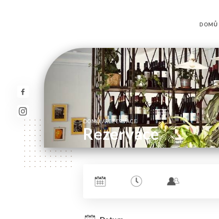
DOMŮ
/
DOMŮ
REZERVACE
Rezervace