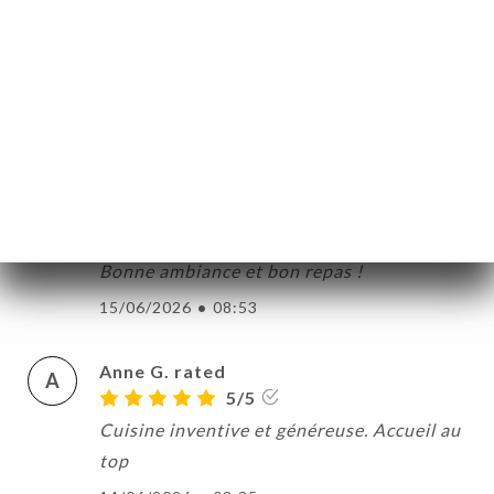
S
5/5
Nous avons très bien mangé du plat au
dessert, nous étions une grande tablée et
tout le monde a beaucoup apprécié !
19/06/2026
•
06:54
Sona K. rated
S
4/5
Bonne ambiance et bon repas !
15/06/2026
•
08:53
Anne G. rated
A
5/5
Cuisine inventive et généreuse. Accueil au
top