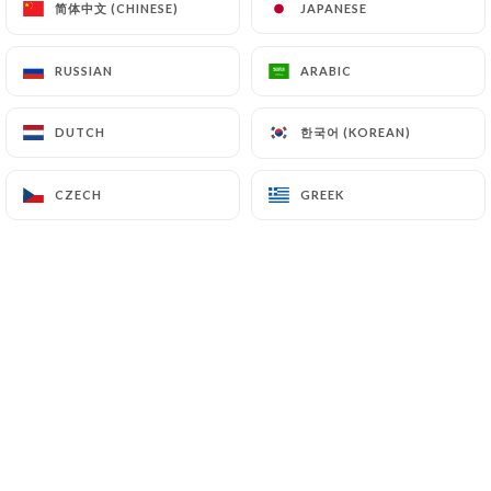
简体中文 (CHINESE)
简体中文 (CHINESE)
JAPANESE
JAPANESE
RUSSIAN
RUSSIAN
ARABIC
ARABIC
Eric B. rated
5/5
한국어 (KOREAN)
한국어 (KOREAN)
DUTCH
DUTCH
Bon petit resto de quartier comme on les
aime. L'assiette est diversifiée, bonne et
CZECH
CZECH
GREEK
GREEK
copieuse et l'ambiance très agréable.
C'était une première fois pour nous mais
on reviendra.
07/07/2026
•
09:55
Samuel A. rated
S
4/5
Bon accueil, cuisine de qualité endroit
convivial
02/07/2026
•
09:16