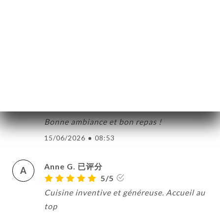
S
5/5
Nous avons très bien mangé du plat au
dessert, nous étions une grande tablée et
tout le monde a beaucoup apprécié !
19/06/2026
•
06:54
Sona K. 已评分
S
4/5
Bonne ambiance et bon repas !
15/06/2026
•
08:53
Anne G. 已评分
A
5/5
Cuisine inventive et généreuse. Accueil au
top