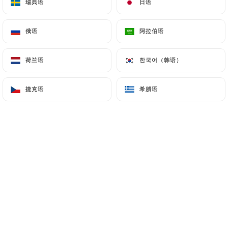
瑞典语
瑞典语
日语
日语
俄语
俄语
阿拉伯语
阿拉伯语
Eric B. 已评分
5/5
荷兰语
荷兰语
한국어（韩语）
한국어（韩语）
Bon petit resto de quartier comme on les
aime. L'assiette est diversifiée, bonne et
捷克语
捷克语
希腊语
希腊语
copieuse et l'ambiance très agréable.
C'était une première fois pour nous mais
on reviendra.
07/07/2026
•
09:55
Samuel A. 已评分
S
4/5
Bon accueil, cuisine de qualité endroit
convivial