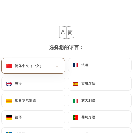
菜单
ZH
选择您的语言：
选择您的语言：
/
主页
评价
评价
法语
法语
简体中文（中文）
简体中文（中文）
英语
英语
西班牙语
西班牙语
966 Uniiti 评论
加泰罗尼亚语
加泰罗尼亚语
意大利语
意大利语
4.7 / 5
德语
德语
葡萄牙语
葡萄牙语
评论已核实，100% 真实。